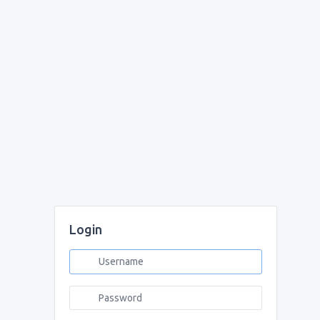
Login